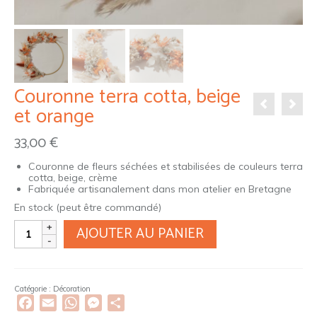
Couronne terra cotta, beige
et orange
33,00
€
Couronne de fleurs séchées et stabilisées de couleurs terra
cotta, beige, crème
Fabriquée artisanalement dans mon atelier en Bretagne
En stock (peut être commandé)
quantité
AJOUTER AU PANIER
de
Couronne
terra
cotta,
beige
Catégorie :
Décoration
et
Facebook
Email
WhatsApp
Messenger
Partager
orange