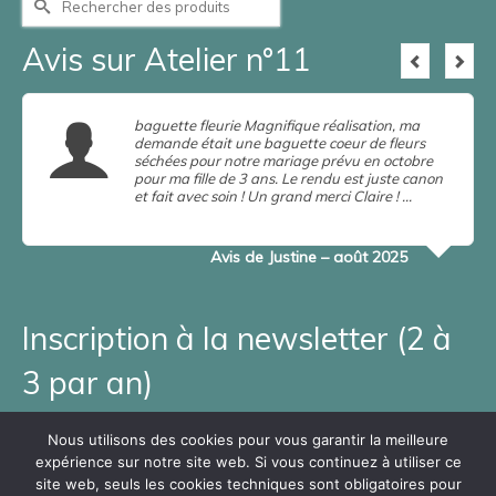
Avis sur Atelier n°11
baguette fleurie Magnifique réalisation, ma
demande était une baguette coeur de fleurs
séchées pour notre mariage prévu en octobre
pour ma fille de 3 ans. Le rendu est juste canon
et fait avec soin ! Un grand merci Claire ! …
en
savoir plus
Lire la suite
Avis de Justine – août 2025
Inscription à la newsletter (2 à
3 par an)
Adresse e-mail*
Nous utilisons des cookies pour vous garantir la meilleure
expérience sur notre site web. Si vous continuez à utiliser ce
Prénom et Nom*
site web, seuls les cookies techniques sont obligatoires pour