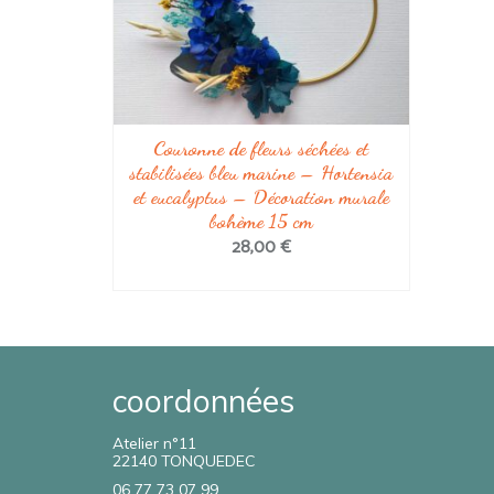
Couronne de fleurs séchées et
stabilisées bleu marine – Hortensia
et eucalyptus – Décoration murale
bohème 15 cm
28,00
€
AJOUTER AU PANIER
coordonnées
Atelier n°11
22140 TONQUEDEC
Claire a réalisé une couronne de fleurs
pour ma tête. Elle est magnifique, elle a
06 77 73 07 99