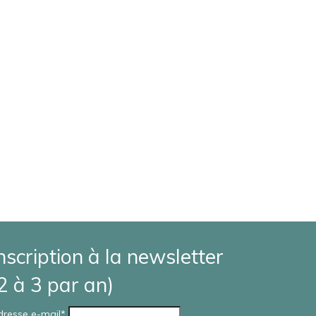
nscription à la newsletter
2 à 3 par an)
J’ai partagé un beau moment avec mon
amie Aline durant un atelier de
dresse e-mail*