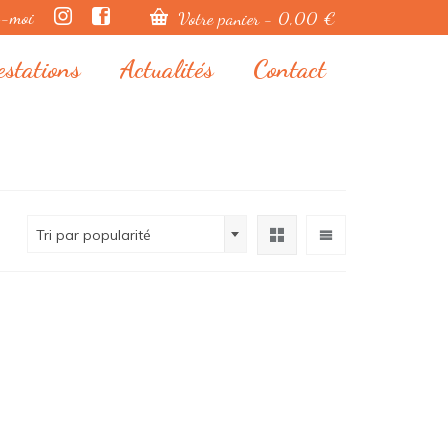
z-moi
Votre panier
-
0,00
€
estations
Actualités
Contact
Tri par popularité