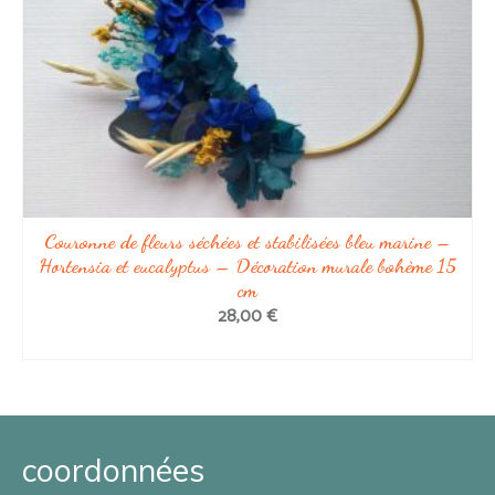
Couronne de fleurs séchées et stabilisées bleu marine –
Hortensia et eucalyptus – Décoration murale bohème 15
cm
28,00
€
AJOUTER AU PANIER
coordonnées