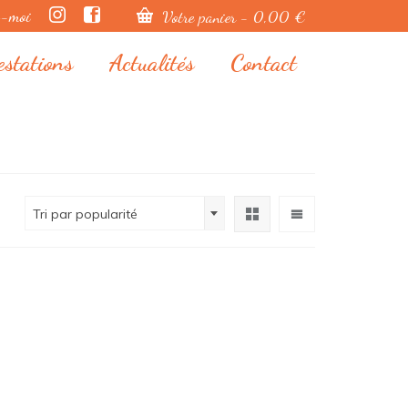
z-moi
Votre panier
-
0,00
€
estations
Actualités
Contact
Tri par popularité