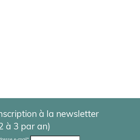
nscription à la newsletter
2 à 3 par an)
J’ai partagé un beau moment avec mon
amie Aline durant un atelier de
dresse e-mail*