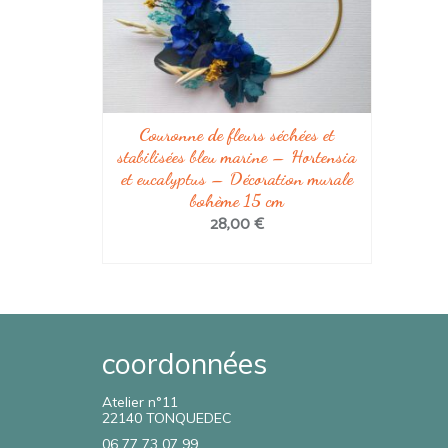
Couronne de fleurs séchées et
stabilisées bleu marine – Hortensia
et eucalyptus – Décoration murale
bohème 15 cm
28,00
€
AJOUTER AU PANIER
coordonnées
Atelier n°11
22140 TONQUEDEC
Claire a réalisé une couronne de fleurs
pour ma tête. Elle est magnifique, elle a
06 77 73 07 99