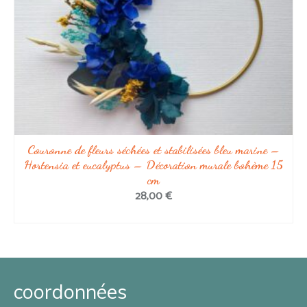
Couronne de fleurs séchées et stabilisées bleu marine –
Hortensia et eucalyptus – Décoration murale bohème 15
cm
28,00
€
AJOUTER AU PANIER
coordonnées