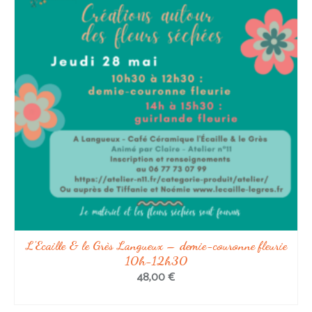
L’Ecaille & le Grès Langueux – demie-couronne fleurie
10h-12h30
48,00
€
SELECT OPTIONS