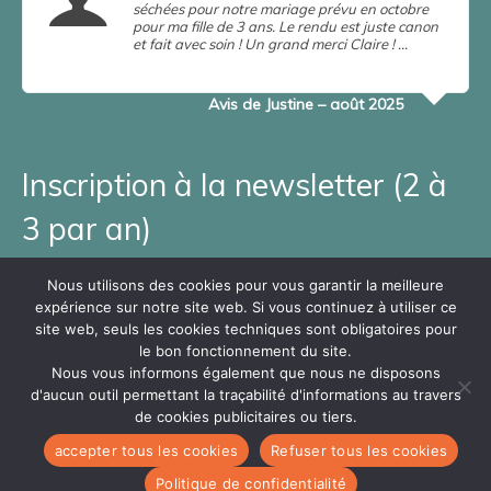
séchées pour notre mariage prévu en octobre
pour ma fille de 3 ans. Le rendu est juste canon
et fait avec soin ! Un grand merci Claire ! …
en
savoir plus
Lire la suite
Avis de Justine – août 2025
Inscription à la newsletter (2 à
3 par an)
Adresse e-mail*
Nous utilisons des cookies pour vous garantir la meilleure
expérience sur notre site web. Si vous continuez à utiliser ce
Prénom et Nom*
site web, seuls les cookies techniques sont obligatoires pour
le bon fonctionnement du site.
Nous vous informons également que nous ne disposons
d'aucun outil permettant la traçabilité d'informations au travers
Mentions légales _ Atelier n°11
de cookies publicitaires ou tiers.
Politique de confidentialité
accepter tous les cookies
Refuser tous les cookies
Conditions générales des ventes
Contact – Atelier n°11
© 2026 atelier n°11
Politique de confidentialité